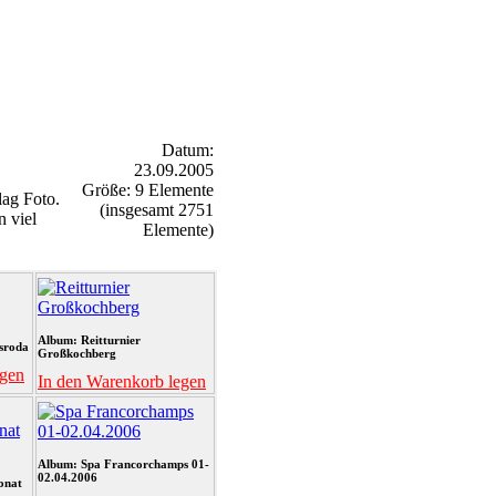
Datum:
23.09.2005
Größe: 9 Elemente
ag Foto.
(insgesamt 2751
n viel
Elemente)
Album: Reitturnier
sroda
Großkochberg
egen
In den Warenkorb legen
Album: Spa Francorchamps 01-
02.04.2006
onat