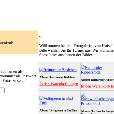
.
arenkorb
Willkommen bei den Fotogalerien von Hufschl
Bitte wählen Sie Ihr Turnier aus. Wir wünsche
Spass beim anschauen der Bilder.
 Nachnamen als
rtnummer als Passwort
Album: Reitturnier Bösleben
Album: Reitturnier Ripper
n Fotos zu sehen.
In den Warenkorb legen
In den Warenkorb l
Album: Voltigieren in Bad Ems
Album: Nachwuchschampi