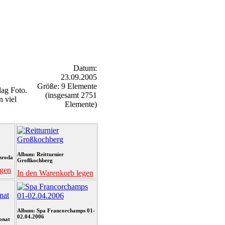
Datum:
23.09.2005
Größe: 9 Elemente
ag Foto.
(insgesamt 2751
n viel
Elemente)
Album: Reitturnier
sroda
Großkochberg
egen
In den Warenkorb legen
Album: Spa Francorchamps 01-
02.04.2006
onat