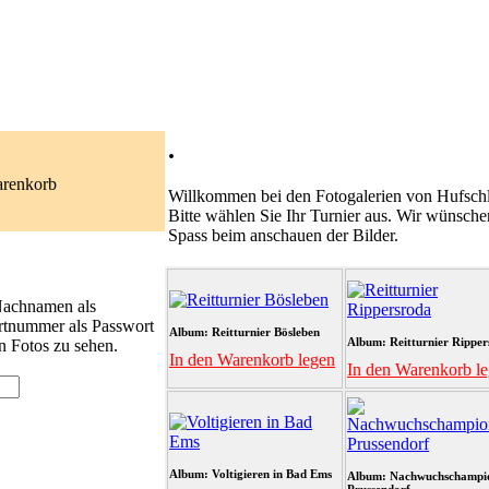
.
arenkorb
Willkommen bei den Fotogalerien von Hufschl
Bitte wählen Sie Ihr Turnier aus. Wir wünsche
Spass beim anschauen der Bilder.
 Nachnamen als
rtnummer als Passwort
Album: Reitturnier Bösleben
Album: Reitturnier Ripper
n Fotos zu sehen.
In den Warenkorb legen
In den Warenkorb l
Album: Voltigieren in Bad Ems
Album: Nachwuchschampi