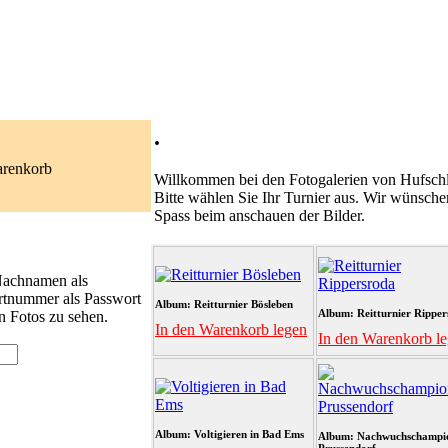
.
arenkorb
Willkommen bei den Fotogalerien von Hufschl
Bitte wählen Sie Ihr Turnier aus. Wir wünsche
Spass beim anschauen der Bilder.
 Nachnamen als
rtnummer als Passwort
Album: Reitturnier Bösleben
Album: Reitturnier Ripper
n Fotos zu sehen.
In den Warenkorb legen
In den Warenkorb l
Album: Voltigieren in Bad Ems
Album: Nachwuchschampi