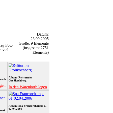
Datum:
23.09.2005
Größe: 9 Elemente
ag Foto.
(insgesamt 2751
n viel
Elemente)
Album: Reitturnier
sroda
Großkochberg
egen
In den Warenkorb legen
Album: Spa Francorchamps 01-
02.04.2006
onat