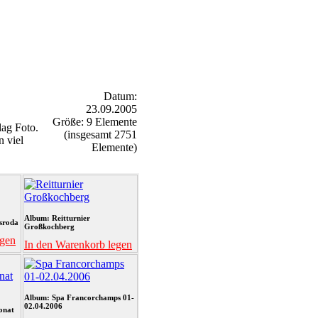
Datum:
23.09.2005
Größe: 9 Elemente
ag Foto.
(insgesamt 2751
n viel
Elemente)
Album: Reitturnier
sroda
Großkochberg
egen
In den Warenkorb legen
Album: Spa Francorchamps 01-
02.04.2006
onat