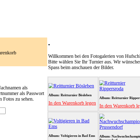
.
arenkorb
Willkommen bei den Fotogalerien von Hufschl
Bitte wählen Sie Ihr Turnier aus. Wir wünsche
Spass beim anschauen der Bilder.
 Nachnamen als
rtnummer als Passwort
Album: Reitturnier Bösleben
Album: Reitturnier Ripper
n Fotos zu sehen.
In den Warenkorb legen
In den Warenkorb l
Album: Voltigieren in Bad Ems
Album: Nachwuchschampi