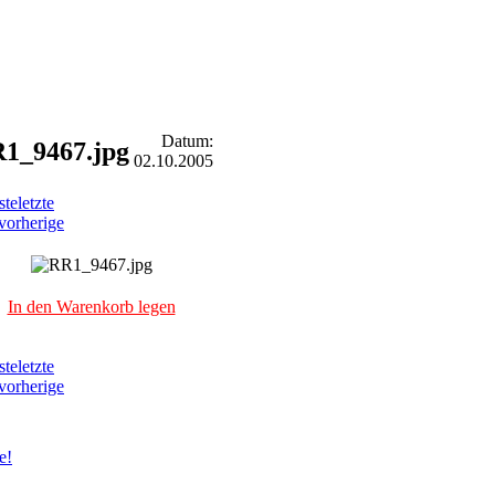
Datum:
1_9467.jpg
02.10.2005
ste
letzte
vorherige
In den Warenkorb legen
ste
letzte
vorherige