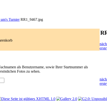
um's Turnier
RR1_9467.jpg
RR
arenkorb
näch
erste
 Nachnamen als Benutzername, sowie Ihrer Startnummer als
rsönlichen Fotos zu sehen.
näch
erste