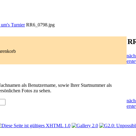
um's Turnier
RR6_0798.jpg
RR
arenkorb
näch
erste
 Nachnamen als Benutzername, sowie Ihrer Startnummer als
rsönlichen Fotos zu sehen.
näch
erste