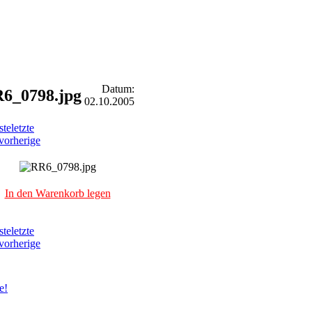
Datum:
6_0798.jpg
02.10.2005
ste
letzte
vorherige
In den Warenkorb legen
ste
letzte
vorherige