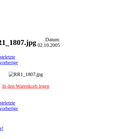
Datum:
1_1807.jpg
02.10.2005
ste
letzte
vorherige
In den Warenkorb legen
ste
letzte
vorherige