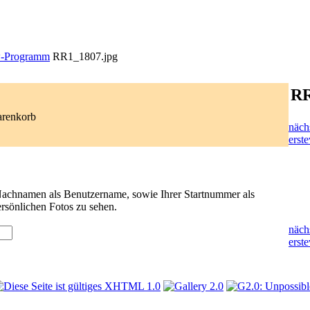
-Programm
RR1_1807.jpg
RR
arenkorb
näch
erste
 Nachnamen als Benutzername, sowie Ihrer Startnummer als
rsönlichen Fotos zu sehen.
näch
erste