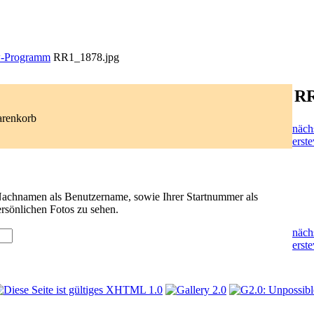
-Programm
RR1_1878.jpg
RR
arenkorb
näch
erste
 Nachnamen als Benutzername, sowie Ihrer Startnummer als
rsönlichen Fotos zu sehen.
näch
erste