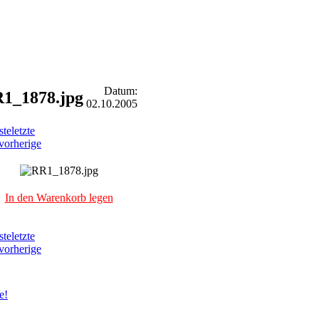
Datum:
1_1878.jpg
02.10.2005
ste
letzte
vorherige
In den Warenkorb legen
ste
letzte
vorherige