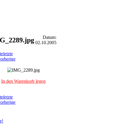
Datum:
G_2289.jpg
02.10.2005
te
letzte
orherige
In den Warenkorb legen
te
letzte
orherige