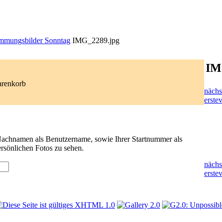
immungsbilder Sonntag
IMG_2289.jpg
IM
arenkorb
nächs
erste
v
 Nachnamen als Benutzername, sowie Ihrer Startnummer als
rsönlichen Fotos zu sehen.
nächs
erste
v