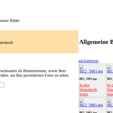
meine Bilder
Allgemeine B
arenkorb
nächste
letzte
 Nachnamen als Benutzername, sowie Ihrer
lden, um Ihre persönlichen Fotos zu sehen.
BE2_5983.jpg
BE2_
In den
In 
Warenkorb
Wa
legen
leg
BE2_5965.jpg
BE2_