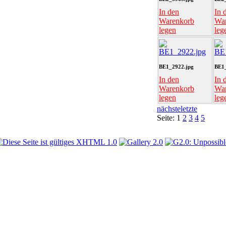
In den
In 
Warenkorb
Wa
legen
leg
BE1_2922.jpg
BE1_
In den
In 
Warenkorb
Wa
legen
leg
nächste
letzte
Seite:
1
2
3
4
5