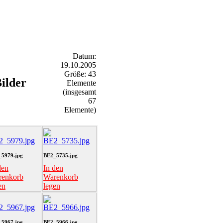
Datum:
19.10.2005
Größe: 43
ilder
Elemente
(insgesamt
67
Elemente)
5979.jpg
BE2_5735.jpg
den
In den
renkorb
Warenkorb
en
legen
5967.jpg
BE2_5966.jpg