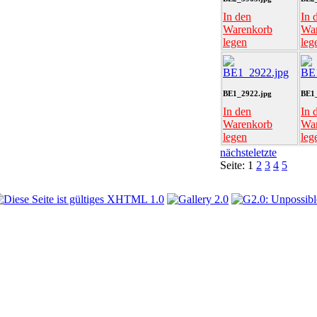
In den
In 
Warenkorb
Wa
legen
leg
BE1_2922.jpg
BE1_
In den
In 
Warenkorb
Wa
legen
leg
nächste
letzte
Seite:
1
2
3
4
5