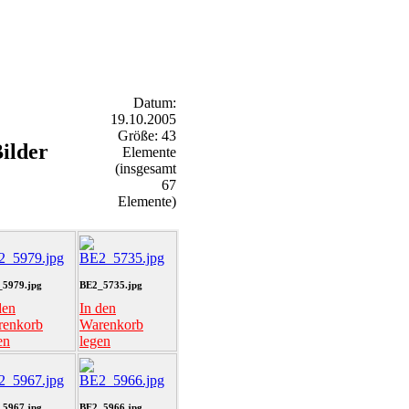
Datum:
19.10.2005
Größe: 43
ilder
Elemente
(insgesamt
67
Elemente)
5979.jpg
BE2_5735.jpg
den
In den
renkorb
Warenkorb
en
legen
5967.jpg
BE2_5966.jpg