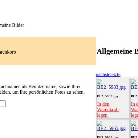
meine Bilder
Allgemeine B
arenkorb
nächste
letzte
 Nachnamen als Benutzername, sowie Ihrer
lden, um Ihre persönlichen Fotos zu sehen.
BE2_5983.jpg
BE2_
In den
In 
Warenkorb
Wa
legen
leg
BE2_5965.jpg
BE2_