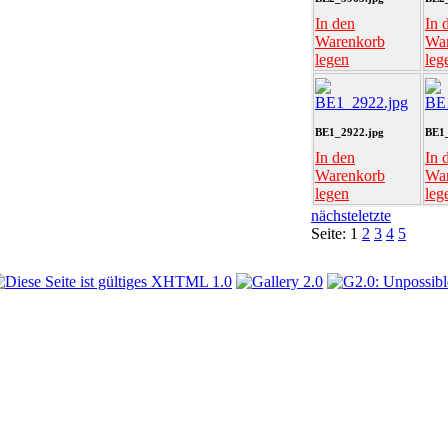
In den
In 
Warenkorb
Wa
legen
leg
BE1_2922.jpg
BE1_
In den
In 
Warenkorb
Wa
legen
leg
nächste
letzte
Seite:
1
2
3
4
5