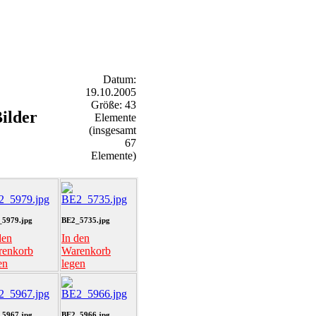
Datum:
19.10.2005
Größe: 43
ilder
Elemente
(insgesamt
67
Elemente)
5979.jpg
BE2_5735.jpg
den
In den
renkorb
Warenkorb
en
legen
5967.jpg
BE2_5966.jpg