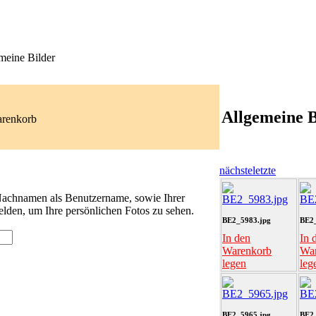
meine Bilder
Allgemeine B
arenkorb
nächste
letzte
 Nachnamen als Benutzername, sowie Ihrer
lden, um Ihre persönlichen Fotos zu sehen.
BE2_5983.jpg
BE2_
In den
In 
Warenkorb
Wa
legen
leg
BE2_5965.jpg
BE2_