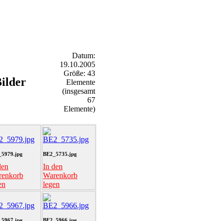
Datum:
19.10.2005
Größe: 43
ilder
Elemente
(insgesamt
67
Elemente)
5979.jpg
BE2_5735.jpg
den
In den
renkorb
Warenkorb
en
legen
5967.jpg
BE2_5966.jpg