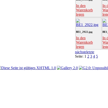
In den
In 
Warenkorb
Wa
legen
leg
BE1_2922.jpg
BE1_
In den
In 
Warenkorb
Wa
legen
leg
nächste
letzte
Seite:
1
2
3
4
5