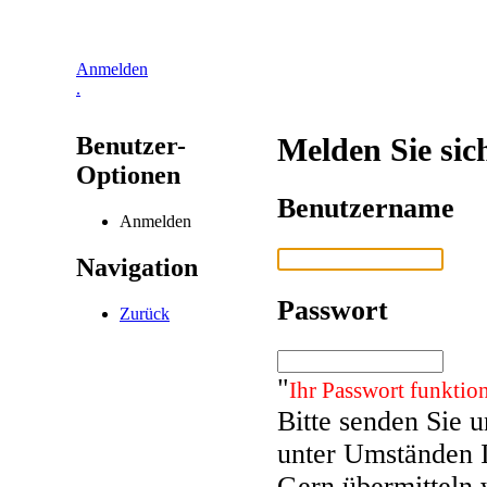
Anmelden
.
Benutzer-
Melden Sie sic
Optionen
Benutzername
Anmelden
Navigation
Passwort
Zurück
"
Ihr Passwort funktion
Bitte senden Sie 
unter Umständen 
Gern übermitteln 