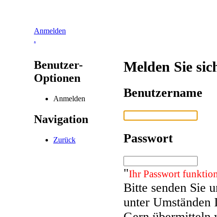
Anmelden
.
Benutzer-
Melden Sie sic
Optionen
Benutzername
Anmelden
Navigation
Passwort
Zurück
"
Ihr Passwort funktion
Bitte senden Sie 
unter Umständen 
Gern übermitteln 