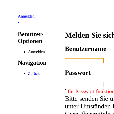
Anmelden
.
Benutzer-
Melden Sie sic
Optionen
Benutzername
Anmelden
Navigation
Passwort
Zurück
"
Ihr Passwort funktion
Bitte senden Sie 
unter Umständen 
Gern übermitteln 