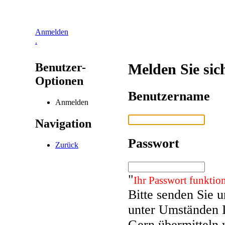
Anmelden
.
Benutzer-
Melden Sie sic
Optionen
Benutzername
Anmelden
Navigation
Passwort
Zurück
"
Ihr Passwort funktion
Bitte senden Sie 
unter Umständen 
Gern übermitteln 