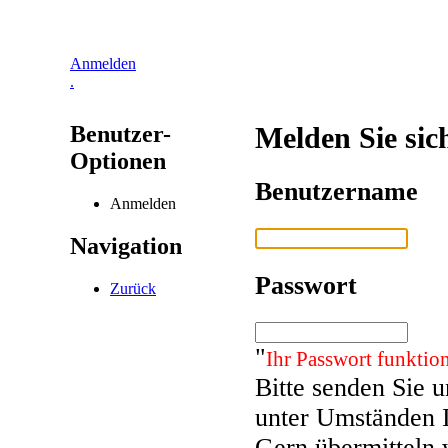
Anmelden
.
Benutzer-
Melden Sie sic
Optionen
Benutzername
Anmelden
Navigation
Passwort
Zurück
"
Ihr Passwort funktion
Bitte senden Sie 
unter Umständen 
Gern übermitteln 