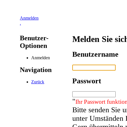
Anmelden
.
Benutzer-
Melden Sie sic
Optionen
Benutzername
Anmelden
Navigation
Passwort
Zurück
"
Ihr Passwort funktion
Bitte senden Sie 
unter Umständen 
Gern übermitteln 