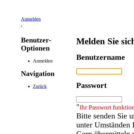
Anmelden
.
Benutzer-
Melden Sie sic
Optionen
Benutzername
Anmelden
Navigation
Passwort
Zurück
"
Ihr Passwort funktion
Bitte senden Sie 
unter Umständen 
Gern übermitteln 