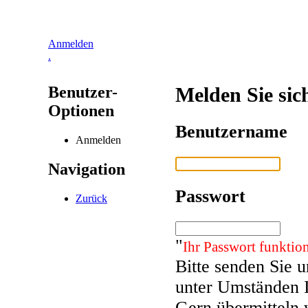
Anmelden
.
Benutzer-
Melden Sie sic
Optionen
Benutzername
Anmelden
Navigation
Passwort
Zurück
"
Ihr Passwort funktion
Bitte senden Sie 
unter Umständen 
Gern übermitteln 