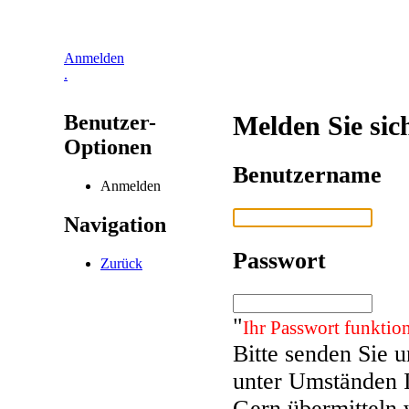
Anmelden
.
Benutzer-
Melden Sie sic
Optionen
Benutzername
Anmelden
Navigation
Passwort
Zurück
"
Ihr Passwort funktion
Bitte senden Sie 
unter Umständen 
Gern übermitteln 