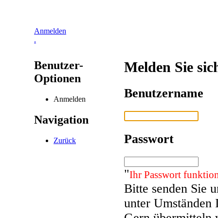
Anmelden
.
Benutzer-
Melden Sie sic
Optionen
Benutzername
Anmelden
Navigation
Passwort
Zurück
"
Ihr Passwort funktion
Bitte senden Sie 
unter Umständen 
Gern übermitteln 