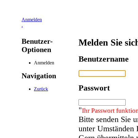
Anmelden
.
Benutzer-
Melden Sie sic
Optionen
Benutzername
Anmelden
Navigation
Passwort
Zurück
"
Ihr Passwort funktion
Bitte senden Sie 
unter Umständen 
Gern übermitteln 