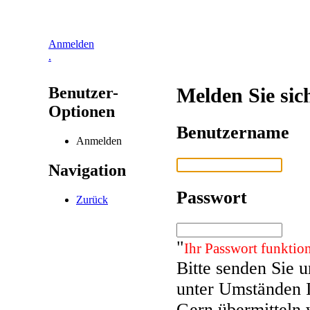
Anmelden
.
Benutzer-
Melden Sie sic
Optionen
Benutzername
Anmelden
Navigation
Passwort
Zurück
"
Ihr Passwort funktion
Bitte senden Sie 
unter Umständen 
Gern übermitteln 