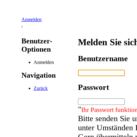
Anmelden
.
Benutzer-
Melden Sie sic
Optionen
Benutzername
Anmelden
Navigation
Passwort
Zurück
"
Ihr Passwort funktion
Bitte senden Sie 
unter Umständen 
Gern übermitteln 