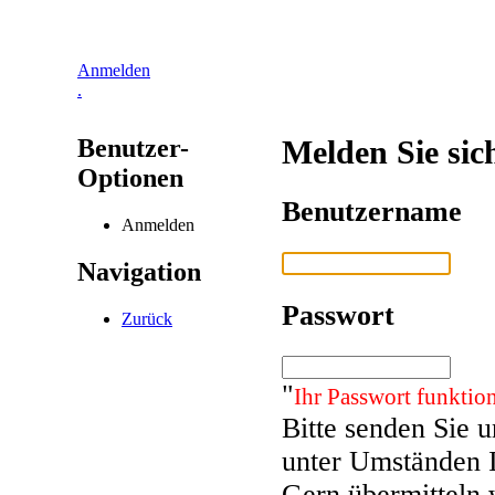
Anmelden
.
Benutzer-
Melden Sie sic
Optionen
Benutzername
Anmelden
Navigation
Passwort
Zurück
"
Ihr Passwort funktion
Bitte senden Sie 
unter Umständen 
Gern übermitteln 