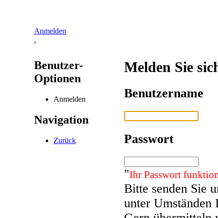
Anmelden
.
Benutzer-
Melden Sie sic
Optionen
Benutzername
Anmelden
Navigation
Passwort
Zurück
"
Ihr Passwort funktion
Bitte senden Sie 
unter Umständen 
Gern übermitteln 