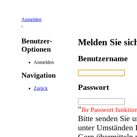
Anmelden
.
Benutzer-
Melden Sie sic
Optionen
Benutzername
Anmelden
Navigation
Passwort
Zurück
"
Ihr Passwort funktion
Bitte senden Sie 
unter Umständen 
Gern übermitteln 