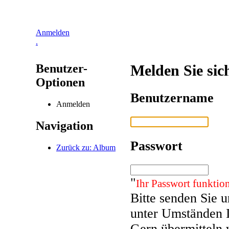
Anmelden
.
Benutzer-
Melden Sie sic
Optionen
Benutzername
Anmelden
Navigation
Passwort
Zurück zu: Album
"
Ihr Passwort funktion
Bitte senden Sie 
unter Umständen 
Gern übermitteln 