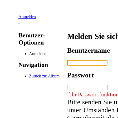
Anmelden
.
Benutzer-
Melden Sie sic
Optionen
Benutzername
Anmelden
Navigation
Passwort
Zurück zu: Album
"
Ihr Passwort funktion
Bitte senden Sie 
unter Umständen 
Gern übermitteln 