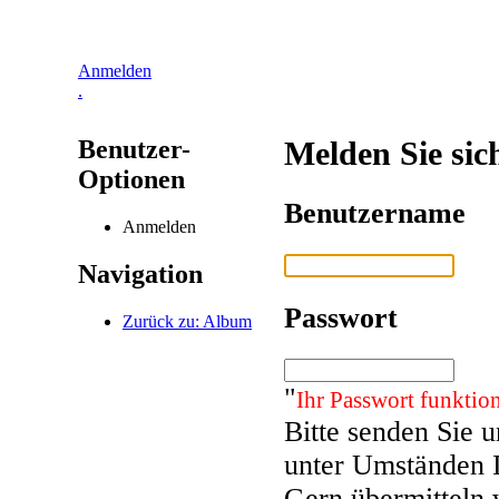
Anmelden
.
Benutzer-
Melden Sie sic
Optionen
Benutzername
Anmelden
Navigation
Passwort
Zurück zu: Album
"
Ihr Passwort funktion
Bitte senden Sie 
unter Umständen 
Gern übermitteln 