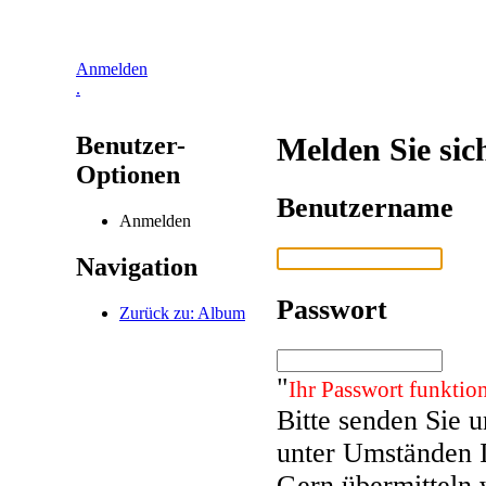
Anmelden
.
Benutzer-
Melden Sie sic
Optionen
Benutzername
Anmelden
Navigation
Passwort
Zurück zu: Album
"
Ihr Passwort funktion
Bitte senden Sie 
unter Umständen 
Gern übermitteln 