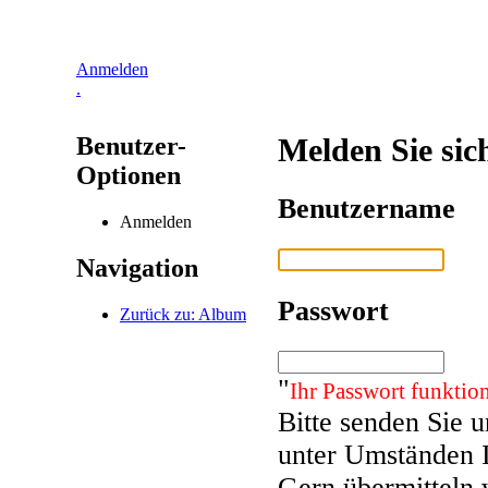
Anmelden
.
Benutzer-
Melden Sie sic
Optionen
Benutzername
Anmelden
Navigation
Passwort
Zurück zu: Album
"
Ihr Passwort funktion
Bitte senden Sie 
unter Umständen 
Gern übermitteln 