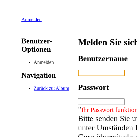
Anmelden
.
Benutzer-
Melden Sie sic
Optionen
Benutzername
Anmelden
Navigation
Passwort
Zurück zu: Album
"
Ihr Passwort funktion
Bitte senden Sie 
unter Umständen 
Gern übermitteln 