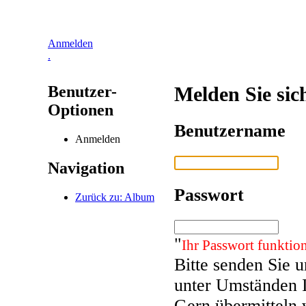
Anmelden
.
Benutzer-
Melden Sie sic
Optionen
Benutzername
Anmelden
Navigation
Passwort
Zurück zu: Album
"
Ihr Passwort funktion
Bitte senden Sie 
unter Umständen 
Gern übermitteln 