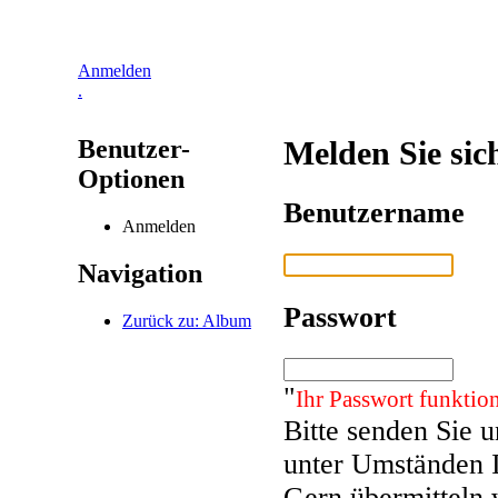
Anmelden
.
Benutzer-
Melden Sie sic
Optionen
Benutzername
Anmelden
Navigation
Passwort
Zurück zu: Album
"
Ihr Passwort funktion
Bitte senden Sie 
unter Umständen 
Gern übermitteln 