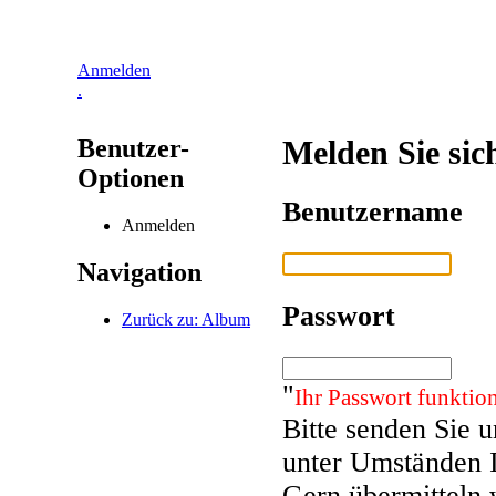
Anmelden
.
Benutzer-
Melden Sie sic
Optionen
Benutzername
Anmelden
Navigation
Passwort
Zurück zu: Album
"
Ihr Passwort funktion
Bitte senden Sie 
unter Umständen 
Gern übermitteln 