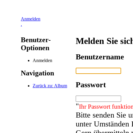
Anmelden
.
Benutzer-
Melden Sie sic
Optionen
Benutzername
Anmelden
Navigation
Passwort
Zurück zu: Album
"
Ihr Passwort funktion
Bitte senden Sie 
unter Umständen 
Gern übermitteln 