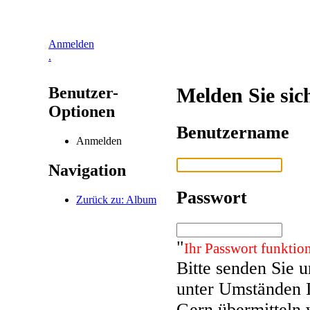
Anmelden
.
Benutzer-
Melden Sie sic
Optionen
Benutzername
Anmelden
Navigation
Passwort
Zurück zu: Album
"
Ihr Passwort funktion
Bitte senden Sie 
unter Umständen 
Gern übermitteln 