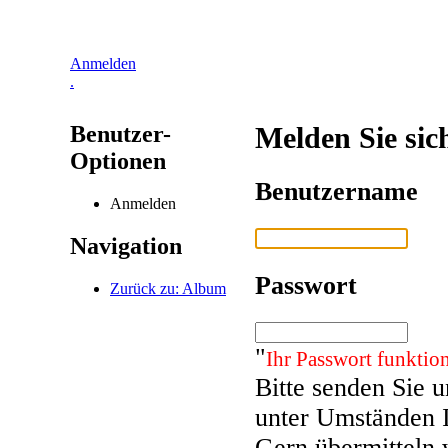
Anmelden
.
Benutzer-
Melden Sie sic
Optionen
Benutzername
Anmelden
Navigation
Passwort
Zurück zu: Album
"
Ihr Passwort funktion
Bitte senden Sie 
unter Umständen 
Gern übermitteln 