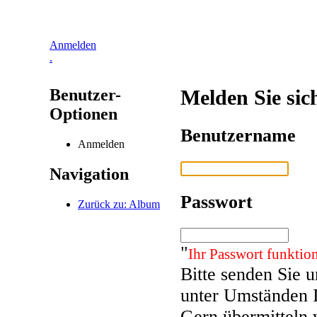
Anmelden
.
Benutzer-
Melden Sie sic
Optionen
Benutzername
Anmelden
Navigation
Passwort
Zurück zu: Album
"
Ihr Passwort funktion
Bitte senden Sie 
unter Umständen 
Gern übermitteln 