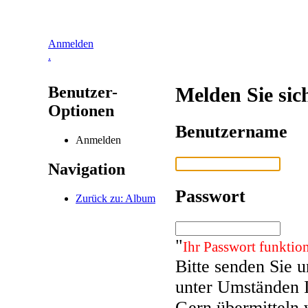
Anmelden
.
Benutzer-
Melden Sie sic
Optionen
Benutzername
Anmelden
Navigation
Passwort
Zurück zu: Album
"
Ihr Passwort funktion
Bitte senden Sie 
unter Umständen 
Gern übermitteln 