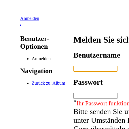
Anmelden
.
Benutzer-
Melden Sie sic
Optionen
Benutzername
Anmelden
Navigation
Passwort
Zurück zu: Album
"
Ihr Passwort funktion
Bitte senden Sie 
unter Umständen 
Gern übermitteln 