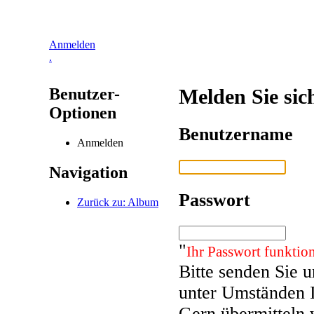
Anmelden
.
Benutzer-
Melden Sie sic
Optionen
Benutzername
Anmelden
Navigation
Passwort
Zurück zu: Album
"
Ihr Passwort funktion
Bitte senden Sie 
unter Umständen 
Gern übermitteln 