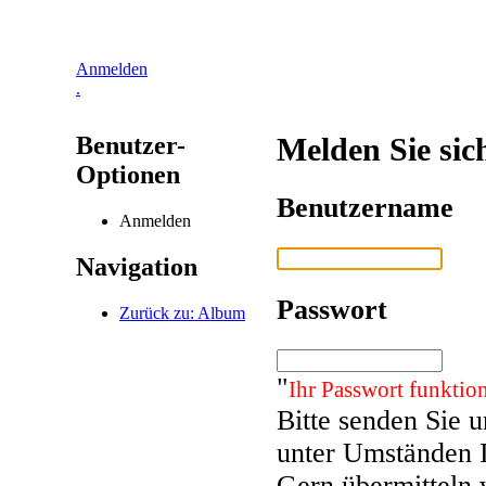
Anmelden
.
Benutzer-
Melden Sie sic
Optionen
Benutzername
Anmelden
Navigation
Passwort
Zurück zu: Album
"
Ihr Passwort funktion
Bitte senden Sie 
unter Umständen 
Gern übermitteln 