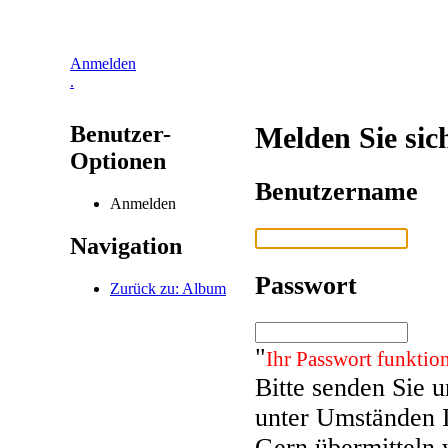
Anmelden
.
Benutzer-
Melden Sie sic
Optionen
Benutzername
Anmelden
Navigation
Passwort
Zurück zu: Album
"
Ihr Passwort funktion
Bitte senden Sie 
unter Umständen 
Gern übermitteln 