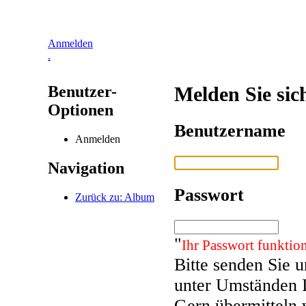
Anmelden
.
Benutzer-
Melden Sie sic
Optionen
Benutzername
Anmelden
Navigation
Passwort
Zurück zu: Album
"
Ihr Passwort funktion
Bitte senden Sie 
unter Umständen 
Gern übermitteln 