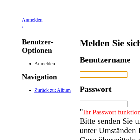
Anmelden
.
Benutzer-
Melden Sie sic
Optionen
Benutzername
Anmelden
Navigation
Passwort
Zurück zu: Album
"
Ihr Passwort funktion
Bitte senden Sie 
unter Umständen 
Gern übermitteln 