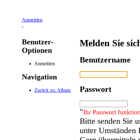
Anmelden
.
Benutzer-
Melden Sie sic
Optionen
Benutzername
Anmelden
Navigation
Passwort
Zurück zu: Album
"
Ihr Passwort funktion
Bitte senden Sie 
unter Umständen 
Gern übermitteln 